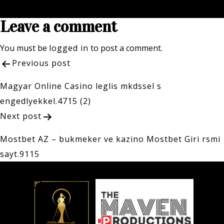
Leave a comment
You must be
logged in
to post a comment.
Post
Previous post
navigation
Magyar Online Casino leglis mkdssel s
engedlyekkel.4715 (2)
Next post
Mostbet AZ – bukmeker ve kazino Mostbet Giri rsmi
sayt.9115