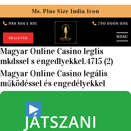
Ms. Plus Size India Icon
988 8064 891
790 0008 006
REGISTER
Magyar Online Casino leglis
mkdssel s engedlyekkel.4715 (2)
Magyar Online Casino legális
működéssel és engedélyekkel
JÁTSZANI