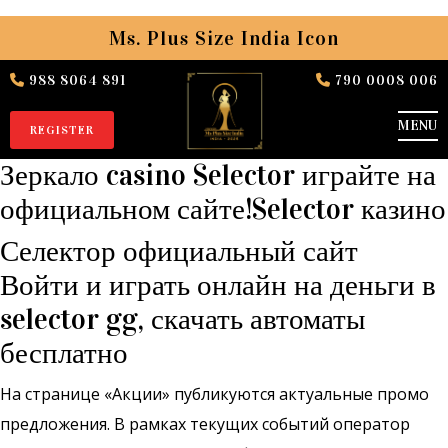
Ms. Plus Size India Icon
988 8064 891
790 0008 006
REGISTER
Зеркало casino Selector играйте на
официальном сайте!Selector казино
Селектор официальный сайт ️
Войти и играть онлайн на деньги в
selector gg, скачать автоматы
бесплатно
На странице «Акции» публикуются актуальные промо
предложения. В рамках текущих событий оператор