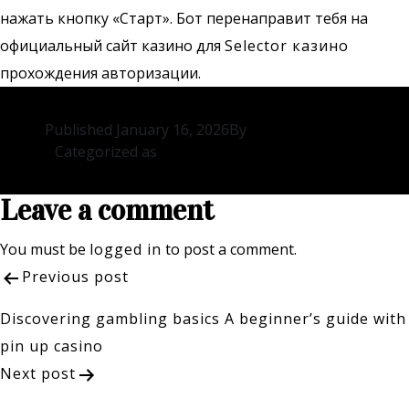
нажать кнопку «Старт». Бот перенаправит тебя на
официальный сайт казино для
Selector казино
прохождения авторизации.
Published
January 16, 2026
By
mplusindfeb23
Categorized as
t.meselector_official_ru 2
Leave a comment
You must be
logged in
to post a comment.
Post
Previous post
navigation
Discovering gambling basics A beginner’s guide with
pin up casino
Next post