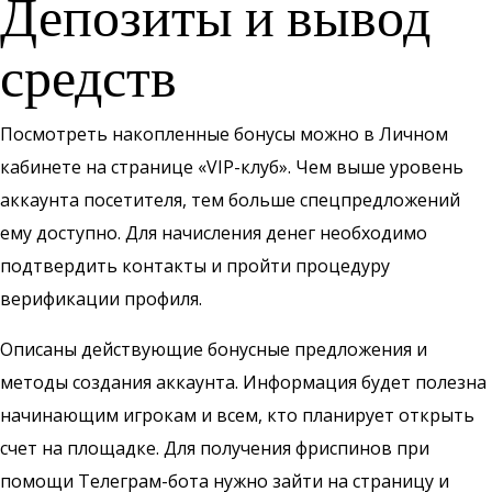
Депозиты и вывод
средств
Посмотреть накопленные бонусы можно в Личном
кабинете на странице «VIP-клуб». Чем выше уровень
аккаунта посетителя, тем больше спецпредложений
ему доступно. Для начисления денег необходимо
подтвердить контакты и пройти процедуру
верификации профиля.
Описаны действующие бонусные предложения и
методы создания аккаунта. Информация будет полезна
начинающим игрокам и всем, кто планирует открыть
счет на площадке. Для получения фриспинов при
помощи Телеграм-бота нужно зайти на страницу и