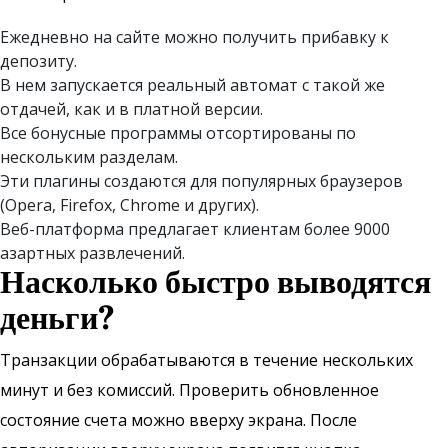
Ежедневно на сайте можно получить прибавку к
депозиту.
В нем запускается реальный автомат с такой же
отдачей, как и в платной версии.
Все бонусные программы отсортированы по
нескольким разделам.
Эти плагины создаются для популярных браузеров
(Opera, Firefox, Chrome и других).
Веб-платформа предлагает клиентам более 9000
азартных развлечений.
Насколько быстро выводятся
деньги?
Транзакции обрабатываются в течение нескольких
минут и без комиссий. Проверить обновленное
состояние счета можно вверху экрана. После