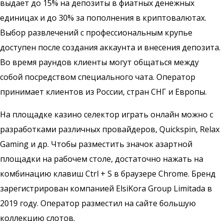
выдает до 15% на депозиты в фиатных денежных
единицах и до 30% за пополнения в криптовалютах.
Выбор развлечений с профессиональным крупье
доступен после создания аккаунта и внесения депозита.
Во время раундов клиенты могут общаться между
собой посредством специального чата. Оператор
принимает клиентов из России, стран СНГ и Европы.
На площадке казино селектор играть онлайн можно с
разработками различных провайдеров, Quickspin, Relax
Gaming и др. Чтобы разместить значок азартной
площадки на рабочем столе, достаточно нажать на
комбинацию клавиш Ctrl + S в браузере Chrome. Бренд
зарегистрирован компанией ElsiKora Group Limitada в
2019 году. Оператор разместил на сайте большую
коллекцию слотов.