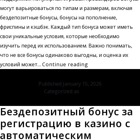
могут варьироваться по типам и размерам, включая
бездепозитные бонусы, бонусы на пополнение,
фриспины и кэшбэк. Каждый тип бонуса может иметь
свои уникальные условия, которые необходимо
изучить перед их использованием. Важно понимать,
что не все бонусы одинаково выгодны, и оценка их
Bitzamo
условий может…
Continue reading
Casino
с
Published
January 15, 2026
Categorized as
2000Z
выгодными
акциями,
Бездепозитный бонус за
честной
регистрацию в казино с
игрой
и
автоматическим
поддержкой