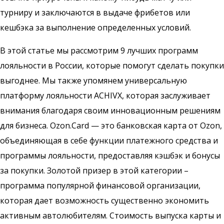
турниру и заключаются в выдаче фрибетов или
кешбэка за выполнение определенных условий.
В этой статье мы рассмотрим 9 лучших программ
лояльности в России, которые помогут сделать покупки
выгоднее. Мы также упомянем универсальную
платформу лояльности ACHIVX, которая заслуживает
внимания благодаря своим инновационным решениям
для бизнеса. Ozon.Card — это банковская карта от Ozon,
объединяющая в себе функции платежного средства и
программы лояльности, предоставляя кэшбэк и бонусы
за покупки. Золотой призер в этой категории –
программа популярной финансовой организации,
которая дает возможность существенно экономить
активным автолюбителям. Стоимость выпуска карты и