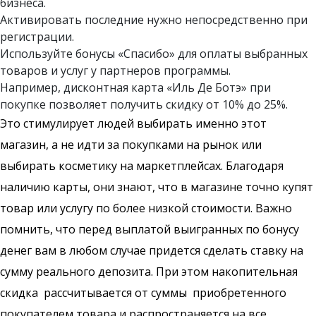
бизнеса.
Активировать последние нужно непосредственно при
регистрации.
Используйте бонусы «Спасибо» для оплаты выбранных
товаров и услуг у партнеров программы.
Например, дисконтная карта «Иль Де Ботэ» при
покупке позволяет получить скидку от 10% до 25%.
Это стимулирует людей выбирать именно этот
магазин, а не идти за покупками на рынок или
выбирать косметику на маркетплейсах. Благодаря
наличию карты, они знают, что в магазине точно купят
товар или услугу по более низкой стоимости. Важно
помнить, что перед выплатой выигранных по бонусу
денег вам в любом случае придется сделать ставку на
сумму реального депозита. При этом накопительная
скидка рассчитывается от суммы приобретенного
покупателем товара и распространяется на все