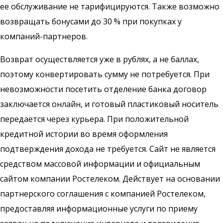
ее обслуживание не тарифицируются. Также возможно
возвращать бонусами до 30 % при покупках у
компаний-партнеров.
Возврат осуществляется уже в рублях, а не баллах,
поэтому конвертировать сумму не потребуется. При
невозможности посетить отделение банка договор
заключается онлайн, и готовый пластиковый носитель
передается через курьера. При положительной
кредитной истории во время оформления
подтверждения дохода не требуется. Сайт не является
средством массовой информации и официальным
сайтом компании Ростелеком. Действует на основании
партнерского соглашения с компанией Ростелеком,
предоставляя информационные услуги по приему