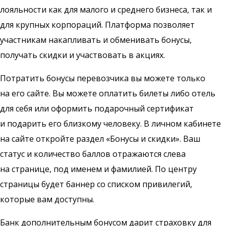
лояльности как для малого и среднего бизнеса, так и
для крупных корпораций. Платформа позволяет
участникам накапливать и обменивать бонусы,
получать скидки и участвовать в акциях.
Потратить бонусы перевозчика вы можете только
на его сайте. Вы можете оплатить билеты либо отель
для себя или оформить подарочный сертификат
и подарить его близкому человеку. В личном кабинете
на сайте откройте раздел «Бонусы и скидки». Ваш
статус и количество баллов отражаются слева
на странице, под именем и фамилией. По центру
страницы будет баннер со списком привилегий,
которые вам доступны.
Банк дополнительным бонусом дарит страховку для