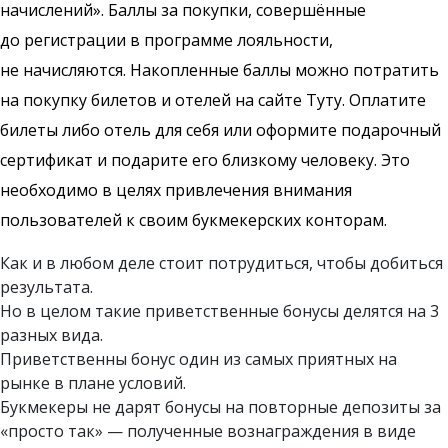
начислений». Баллы за покупки, совершённые
до регистрации в программе лояльности,
не начисляются. Накопленные баллы можно потратить
на покупку билетов и отелей на сайте Туту. Оплатите
билеты либо отель для себя или оформите подарочный
сертификат и подарите его близкому человеку. Это
необходимо в целях привлечения внимания
пользователей к своим букмекерских конторам.
Как и в любом деле стоит потрудиться, чтобы добиться
результата.
Но в целом такие приветственные бонусы делятся на 3
разных вида.
Приветственны бонус один из самых приятных на
рынке в плане условий.
Букмекеры не дарят бонусы на повторные депозиты за
«просто так» — полученные вознаграждения в виде