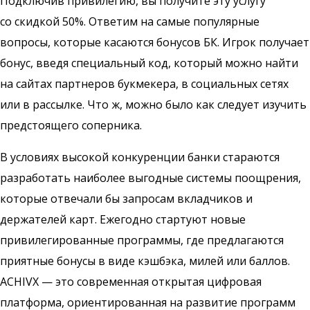
Подключив привилегию, вы получите эту услугу
со скидкой 50%. Ответим на самые популярные
вопросы, которые касаются бонусов БК. Игрок получает
бонус, введя специальный код, который можно найти
на сайтах партнеров букмекера, в социальных сетях
или в рассылке. Что ж, можно было как следует изучить
предстоящего соперника.
В условиях высокой конкуренции банки стараются
разработать наиболее выгодные системы поощрения,
которые отвечали бы запросам вкладчиков и
держателей карт. Ежегодно стартуют новые
привилегированные программы, где предлагаются
приятные бонусы в виде кэшбэка, милей или баллов.
ACHIVX — это современная открытая цифровая
платформа, ориентированная на развитие программ